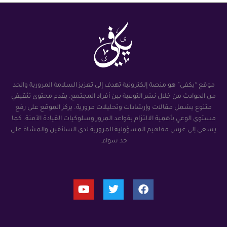
موقع “يكفي” هو منصة إلكترونية تهدف إلى تعزيز السلامة المرورية والحد
من الحوادث من خلال نشر التوعية بين أفراد المجتمع. يقدم محتوى تثقيفي
متنوع يشمل مقالات وإرشادات وتحليلات مرورية. يركز الموقع على رفع
مستوى الوعي بأهمية الالتزام بقواعد المرور وسلوكيات القيادة الآمنة. كما
يسعى إلى غرس مفاهيم المسؤولية المرورية لدى السائقين والمشاة على
حد سواء.