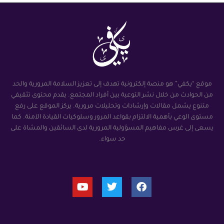
موقع “يكفي” هو منصة إلكترونية تهدف إلى تعزيز السلامة المرورية والحد
من الحوادث من خلال نشر التوعية بين أفراد المجتمع. يقدم محتوى تثقيفي
متنوع يشمل مقالات وإرشادات وتحليلات مرورية. يركز الموقع على رفع
مستوى الوعي بأهمية الالتزام بقواعد المرور وسلوكيات القيادة الآمنة. كما
يسعى إلى غرس مفاهيم المسؤولية المرورية لدى السائقين والمشاة على
حد سواء.