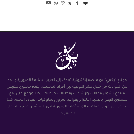
موقع “يكفي” هو منصة إلكترونية تهدف إلى تعزيز السلامة المرورية والحد
من الحوادث من خلال نشر التوعية بين أفراد المجتمع. يقدم محتوى تثقيفي
متنوع يشمل مقالات وإرشادات وتحليلات مرورية. يركز الموقع على رفع
مستوى الوعي بأهمية الالتزام بقواعد المرور وسلوكيات القيادة الآمنة. كما
يسعى إلى غرس مفاهيم المسؤولية المرورية لدى السائقين والمشاة على
حد سواء.