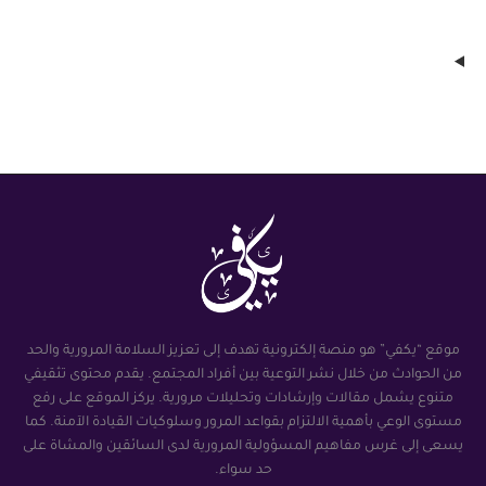
موقع “يكفي” هو منصة إلكترونية تهدف إلى تعزيز السلامة المرورية والحد
من الحوادث من خلال نشر التوعية بين أفراد المجتمع. يقدم محتوى تثقيفي
متنوع يشمل مقالات وإرشادات وتحليلات مرورية. يركز الموقع على رفع
مستوى الوعي بأهمية الالتزام بقواعد المرور وسلوكيات القيادة الآمنة. كما
يسعى إلى غرس مفاهيم المسؤولية المرورية لدى السائقين والمشاة على
حد سواء.