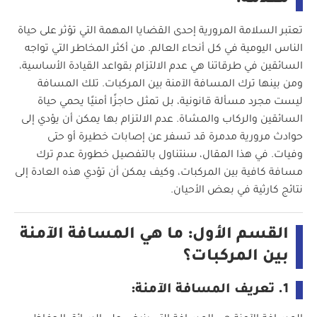
مقدمة:
القسم الرابع: كيف يمكن تجنب هذه المخاطر؟
تعتبر السلامة المرورية إحدى القضايا المهمة التي تؤثر على حياة
1. نصائح للحفاظ على المسافة الآمنة:
الناس اليومية في كل أنحاء العالم. من أكثر المخاطر التي تواجه
السائقين في طرقاتنا هي عدم الالتزام بقواعد القيادة الأساسية،
2. توعية السائقين:
ومن بينها ترك المسافة الآمنة بين المركبات. تلك المسافة
3. دور التكنولوجيا في الحماية:
ليست مجرد مسألة قانونية، بل تمثل حاجزًا أمنيًا يحمي حياة
السائقين والركاب والمشاة. عدم الالتزام بها يمكن أن يؤدي إلى
القسم الخامس: الدور الحكومي والإعلامي في توعية
حوادث مرورية مدمرة قد تسفر عن إصابات خطيرة أو حتى
الجمهور
وفيات. في هذا المقال، سنتناول بالتفصيل خطورة عدم ترك
مسافة كافية بين المركبات، وكيف يمكن أن تؤدي هذه العادة إلى
1. تحسين القوانين:
نتائج كارثية في بعض الأحيان.
2. دور الإعلام:
القسم الأول: ما هي المسافة الآمنة
3. الدور المجتمعي:
بين المركبات؟
الخاتمة:
1. تعريف المسافة الآمنة: