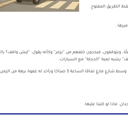
 فقط الطريق المفتوح
يرها..
ًا
، ويتوقفون، فيجدون خلفهم من “يزمر” وكأنه يقول: “ليش واقف؟ يال
ف” يشبه لعبة “الحجلة” مع السيارات.
والأغرب من ذلك؟ وجود بعض السائقين الذين يتوقفون عند “قف” وسط شارع فارغ تمامًا الساعة 3 صباحًا ويأخذ له غفوة برهة من ال
ان. ماذا لو كتبنا عليها: