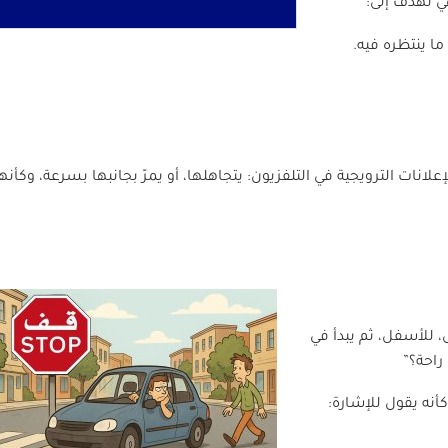
ي تهدف إلى:
ا ينتظره فيه.
ات الترويجية في التلفزيون: يتجاهلها، أو يمرّ بجانبها بسرعة، وكأنه
لى، للأسفل، ثم يبدأ في
راحة؟”
نه يقول للإشارة: