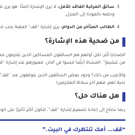
سائق المركبة الفاقد للأمل:
لا يرى الإشارة أصلًا. هو يرى
وحلمه بالعودة إلى المنزل.
الطالب المتأخر عن الدوام:
يرى إشارة “قف” كعقبة يجب تدم
من ضحية هذه الإشارة؟
الضحايا كُثر، لكن أولهم هم السائقون المساكين الذين
يلتزمون فعل
من غشيم!”. المشاة أيضًا ليسوا في أمان، فعبورهم عند إشارة “ق
تحية لهم، فهم آخر سلالة الملتزمين!
هل هناك حل؟
ربما نحتاج إلى إعادة تصميم إشارة “قف”، لتكون أكثر تأثيرًا على الوجد
“قف… أمك تنتظرك في البيت.”