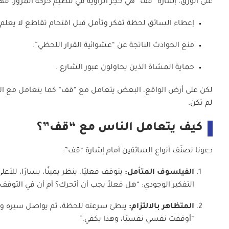
على الورق، إشارة “قف” هي حجر الزاوية في تنظيم حركة المرور. فه
إعطاء السائق لحظة تفكر وتأمل قبل اقتحام تقاطع لا يعلم م
منع الحوادث الناتجة عن “عشوائية القرار اللحظي”.
حماية المشاة الذين يحاولون عبور الشارع .
لكن على أرض الواقع، البعض يتعامل مع “قف” كما يتعامل مع الإعلان
لم تكن.
كيف يتعامل الناس مع “قف”؟
دعونا نصنّف أنواع السائقين أمام إشارة “قف”:
الفيلسوف المتأمل:
يتوقف فعليًا، ينظر يمينًا، يسارًا، للأع
التفكير الوجودي: “هل فعلاً يجب أن أتحرك؟ أم أن في التوقف 
المتظاهر بالالتزام:
يبطئ سرعته للحظة، ثم يواصل سيره وكأ
“أوقفت نفسي نفسيًا، وهذا يكفي.”