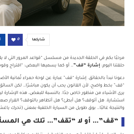
0
شاركها
مرحبًا بكم في الحلقة الجديدة من مسلسل “قواعد المرور التي لا يلت
حلقتنا اليوم:
إشارة “قف”
… أو كما يسميها البعض: “اقتراح وقوف
دعونا نبدأ بالحقائق. إشارة “قف” عبارة عن لوحة حمراء ثُمانية الأضل
“قف” بخط واضح، لأن القانون يحب أن يكون مباشرًا… لكن السائق ا
يرى الأشياء من منظور خاص جدًا. بالنسبة للبعض، هذه الإشارة لي
استشارة. هل أتوقف؟ هل أبطئ؟ هل أتظاهر بالتوقف؟ القرار صع
والنتيجة غالبًا… بوق طويل من السيارة الخلفية بمعنى (تحرك ياغشيم
“قف”… أو لا “تقف”… تلك هي المسأل