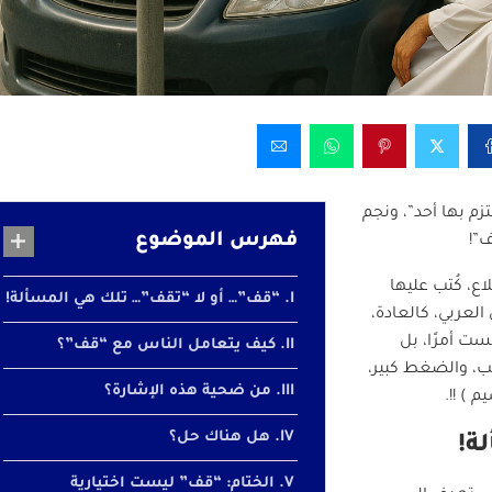
زم بها أحد”، ونجم
فهرس الموضوع
”!
اع، كُتب عليها
“قف”… أو لا “تقف”… تلك هي المسألة!
لعربي، كالعادة،
ست أمرًا، بل
كيف يتعامل الناس مع “قف”؟
ب، والضغط كبير،
من ضحية هذه الإشارة؟
 ) !!.
هل هناك حل؟
ة!
الختام: “قف” ليست اختيارية