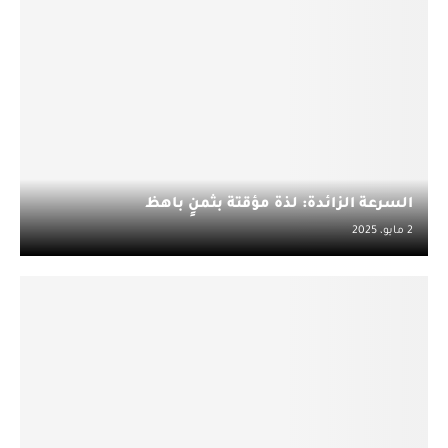
السرعة الزائدة: لذة مؤقتة بثمنٍ باهظ
2 مايو، 2025