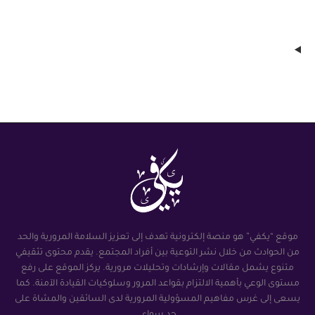
موقع “يكفي” هو منصة إلكترونية تهدف إلى تعزيز السلامة المرورية والحد
من الحوادث من خلال نشر التوعية بين أفراد المجتمع. يقدم محتوى تثقيفي
متنوع يشمل مقالات وإرشادات وتحليلات مرورية. يركز الموقع على رفع
مستوى الوعي بأهمية الالتزام بقواعد المرور وسلوكيات القيادة الآمنة. كما
يسعى إلى غرس مفاهيم المسؤولية المرورية لدى السائقين والمشاة على
حد سواء.