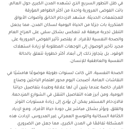
توصيات وحلول مقترحة
في ظل التطور السريع الذي تشهده المدن الكبرى حول العالم،
باتت الفوضى المرورية واحدة من أكثر الظواهر المؤرقة
الخاتمة
للمجتمعات الحديثة. مشهد الازدحام الخانق وأصوات الأبواق
المتكررة بات جزءًا من الحياة اليومية لسكان المدن، مما يجعل
التنقل تجربة مرهقة قد تنعكس بشكل سلبي على المزاج العام
والصحة النفسية للأفراد. لا يقتصر تأثير الفوضى المرورية على
مجرد تأخير الوصول إلى الوجهات المطلوبة أو زيادة استهلاك
الوقود، بل يتجاوز ذلك إلى أبعاد أكثر خطورة تتعلق بالحالة
النفسية والعاطفية للإنسان.
الصحة النفسية، التي كانت لسنوات طويلة موضوعًا هامشيًا في
النقاشات العامة، أصبحت اليوم محور اهتمام الباحثين وصناع
القرار، خاصة عندما يتبين أن لها علاقة وطيدة بتفاصيل حياتنا
اليومية، ومن أبرز هذه التفاصيل التنقل في الشوارع المزدحمة.
فالازدحام المستمر يمكن أن يؤدي إلى زيادة مستويات التوتر
والقلق، ويؤثر بشكل مباشر على جودة حياة الأفراد. ومع ازدياد
الكثافة السكانية والتوسع العمراني غير المدروس، ازدادت هذه
المشكلة تفاقمًا في المدن الكبرى، مما جعل من الضروري